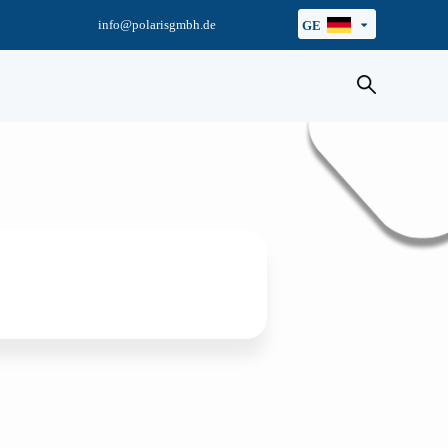
info@polarisgmbh.de
GE