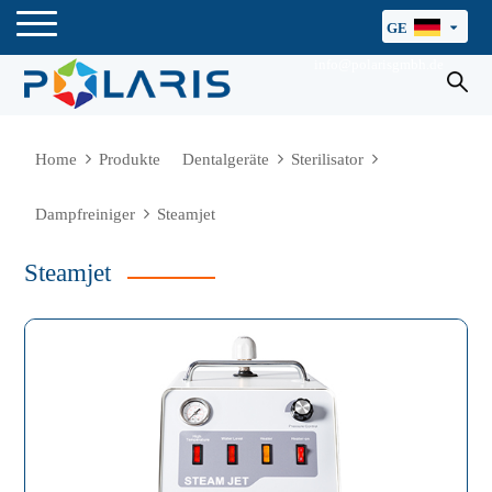
GE
info@polarisgmbh.de
Home
Produkte
Dentalgeräte
Sterilisator
Dampfreiniger
Steamjet
Steamjet