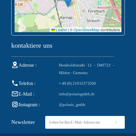
Leaflet
|
©
OpenStreetMap
contributors
kontaktiere uns
Adresse :
Humboldtstraße 12 - D40723 -
Hilden - Germany
Telefon :
+ 49 (0) 21033373500
E-Mail :
info@polarisgmbh.de
Instagram :
@polaris_gmbh
Newsletter