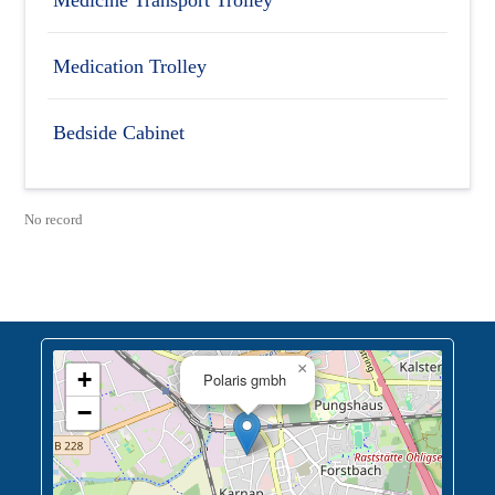
Medication Trolley
Bedside Cabinet
No record
×
+
Polaris gmbh
−