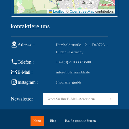
Leaflet
|
©
OpenStreetMap
contributors
kontaktiere uns
Adresse :
Humboldtstraße 12 - D40723 -
Hilden - Germany
Telefon :
+ 49 (0) 21033373500
E-Mail :
info@polarisgmbh.de
Instagram :
@polaris_gmbh
Newsletter
Home
Blog
Häufig gestellte Fragen