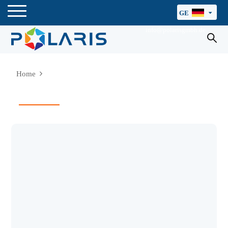
GE
info@polarisgmbh.de
Home