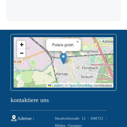
×
+
Polaris gmbh
−
Leaflet
|
©
OpenStreetMap
contributors
kontaktiere uns
Adresse :
Humboldtstraße 12 - D40723 -
Hilden - Germany