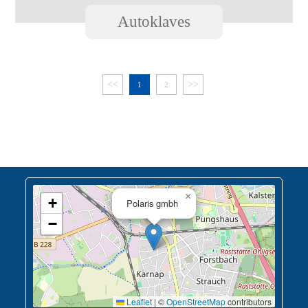
Autoklaves
<<
>>
1
2
×
+
Polaris gmbh
−
Leaflet
|
©
OpenStreetMap
contributors