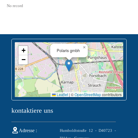
No record
×
+
Polaris gmbh
−
Leaflet
|
©
OpenStreetMap
contributors
kontaktiere uns
Adresse :
Humboldtstraße 12 - D40723 -