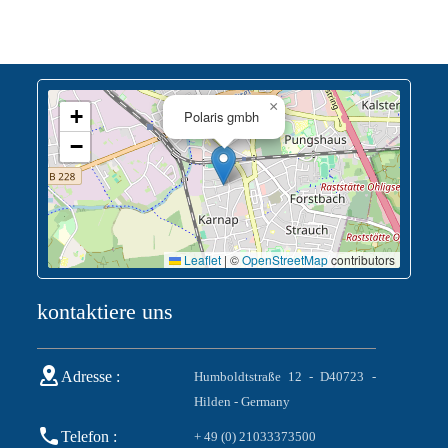
×
+
Polaris gmbh
−
Leaflet
|
©
OpenStreetMap
contributors
kontaktiere uns
Adresse :
Humboldtstraße 12 - D40723 -
Hilden - Germany
Telefon :
+ 49 (0) 21033373500